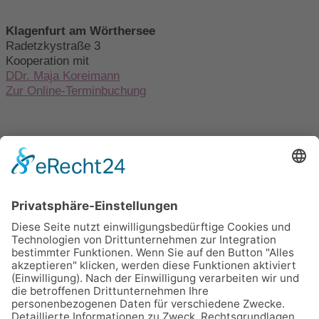
Klagenfurt am Wörthersee
Radetzkystraße 3
Kooperation mit
DDr. Maja Koreimann
Zur Online-Terminbuchung
Ordination Salzburg
Guggenmoosstr. 1, Erdgeschoß
5020 Salzburg
Österreich
Privatklinik Krankenanstalt
Altenmarkt im Pongau
Michael-Walchhofer-Str. 13
5541 Altenmarkt im Pongau
Österreich